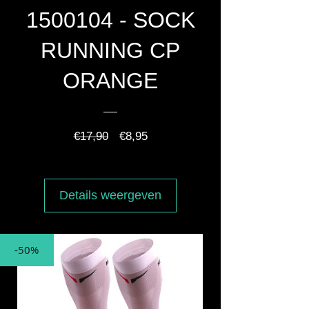
1500104 - SOCK
RUNNING CP
ORANGE
Normale
Verkoopprijs
€17,90
€8,95
prijs
Details weergeven
-50%