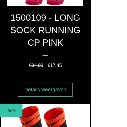
1500109 - LONG
SOCK RUNNING
CP PINK
Normale
Verkoopprijs
€34,90
€17,45
prijs
Details weergeven
-50%