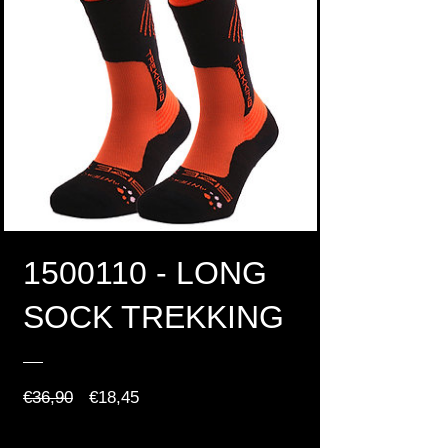
1500110 - LONG
SOCK TREKKING
Normale
Verkoopprijs
€36,90
€18,45
prijs