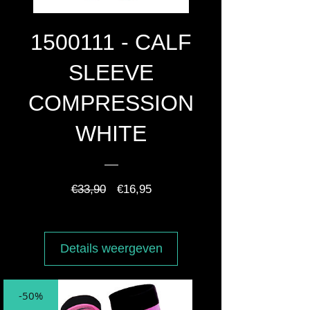
1500111 - CALF
SLEEVE
COMPRESSION
WHITE
Normale
Verkoopprijs
€33,90
€16,95
prijs
Details weergeven
-50%