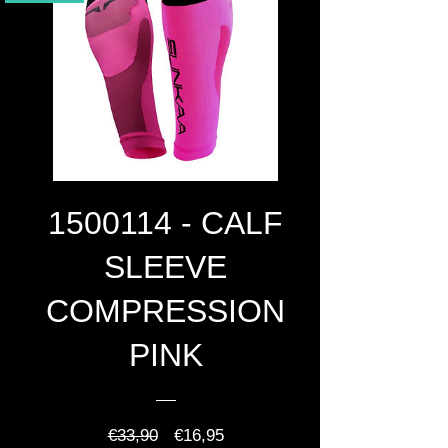
1500114 - CALF
SLEEVE
COMPRESSION
PINK
Normale
Verkoopprijs
€33,90
€16,95