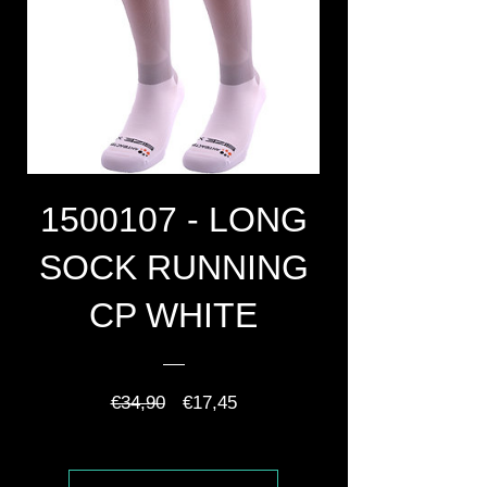
1500107 - LONG
SOCK RUNNING
CP WHITE
Normale
Verkoopprijs
€34,90
€17,45
prijs