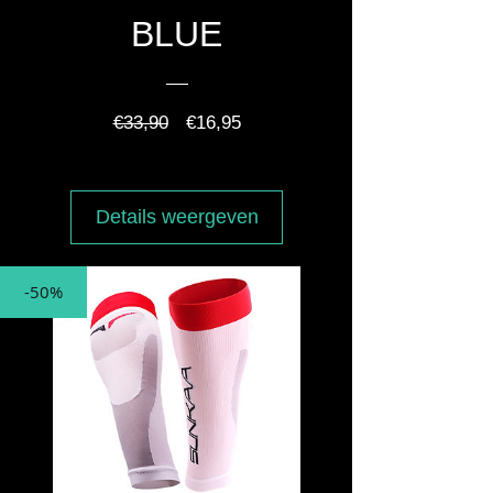
BLUE
Normale
Verkoopprijs
€33,90
€16,95
prijs
Details weergeven
-50%