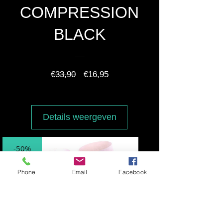
COMPRESSION
BLACK
Normale
Verkoopprijs
€33,90
€16,95
prijs
Details weergeven
-50%
Phone
Email
Facebook