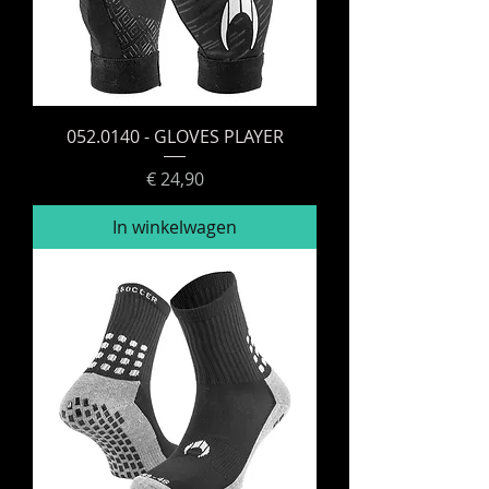
052.0140 - GLOVES PLAYER
Prijs
€ 24,90
In winkelwagen