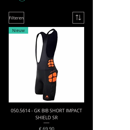
Filteren
Nieuw
050.5614 - GK BIB SHORT IMPACT
SHIELD SR
Prijs
€ 69,90