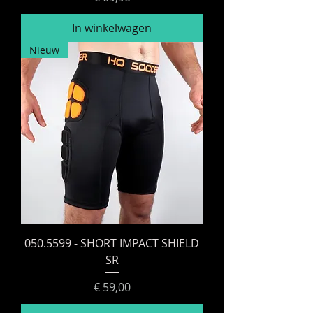
In winkelwagen
Nieuw
050.5599 - SHORT IMPACT SHIELD
SR
Prijs
€ 59,00