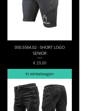
050.5564.02 - SHORT LOGO
SENIOR
Prijs
€ 29,00
In winkelwagen