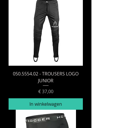
050.5554.02 - TROUSERS LOGO
JUNIOR
Prijs
€ 37,00
In winkelwagen