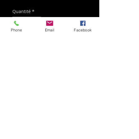
Quantité
*
Phone
Email
Facebook
Ajouter au panier
100% coton
60 x 40 cm
Contact:
+32 498 48 85 96
info@hosoccerbelgium.com
HO SOCCER, depuis
plus de
20 ans au service
des gardiens de football du monde entier !
Copyright © 2025 HO SOCCER Belgium