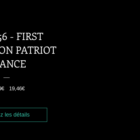
56 - FIRST
ON PATRIOT
RANCE
Prix
Prix
0€
19,46€
original
promotionnel
z les détails