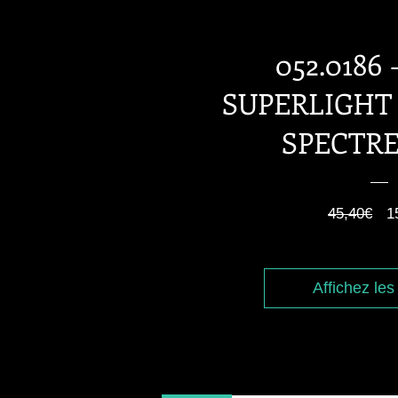
052.0186 
SUPERLIGHT
SPECTRE
P
45,40€
1
or
Affichez les