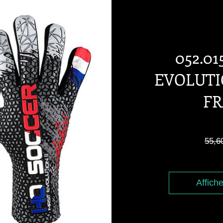
052.01
EVOLUTI
F
55,6
Affiche