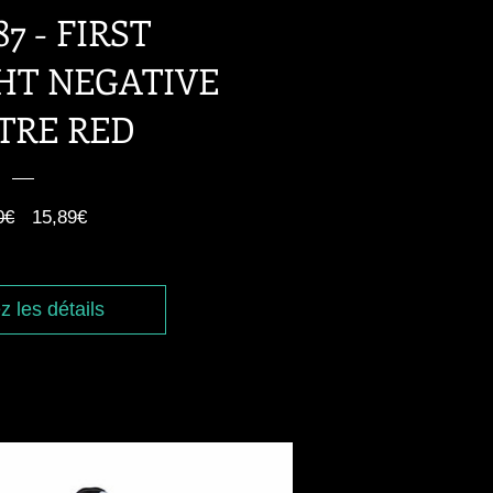
87 - FIRST
HT NEGATIVE
TRE RED
Prix
Prix
0€
15,89€
original
promotionnel
z les détails