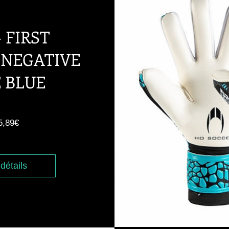
- FIRST
 NEGATIVE
 BLUE
rix
Prix
5,89€
iginal
promotionnel
 détails