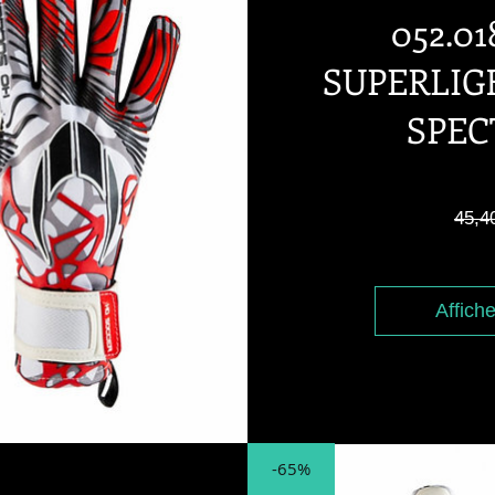
052.01
SUPERLIG
SPEC
45,4
Affiche
-65%