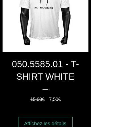
050.5585.01 - T-
SHIRT WHITE
Prix
Prix
15,00€
7,50€
original
promotionnel
Affichez les détails