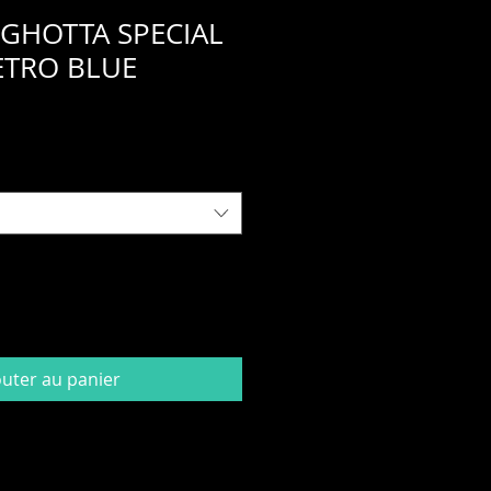
- GHOTTA SPECIAL
ETRO BLUE
ix
romotionnel
outer au panier