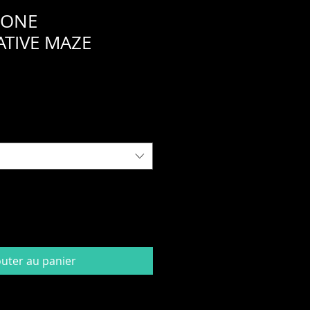
- ONE
TIVE MAZE
ix
romotionnel
outer au panier