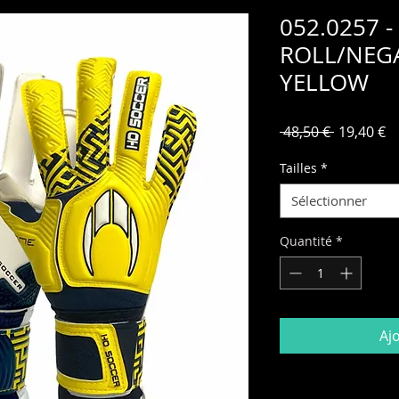
052.0257 
ROLL/NEGA
YELLOW
Prix
Pr
 48,50 € 
19,40 €
original
p
Tailles
*
Sélectionner
Quantité
*
Aj