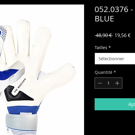
052.0376 
BLUE
Prix
Pr
 48,90 € 
19,56 €
original
p
Tailles
*
Sélectionner
Quantité
*
Aj