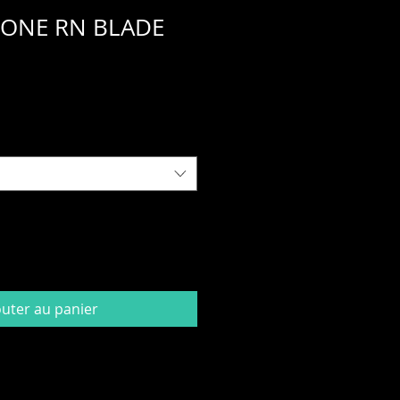
- ONE RN BLADE
ix
romotionnel
outer au panier