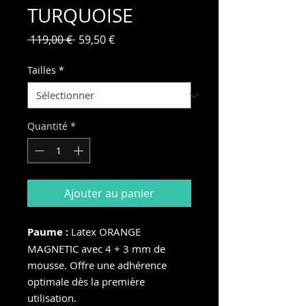
TURQUOISE
Prix
Prix
 119,00 € 
59,50 €
original
promotionnel
Tailles
*
Quantité
*
Ajouter au panier
Paume :
Latex ORANGE
MAGNETIC avec 4 + 3 mm de
mousse. Offre une adhérence
optimale dès la première
utilisation.