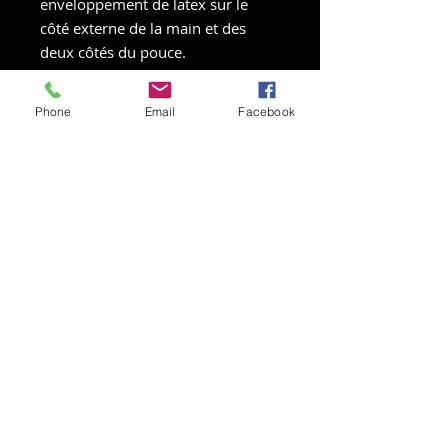
enveloppement de latex sur le
côté externe de la main et des
deux côtés du pouce.
Dos/Corps :
Composant exclusif
DS SKIN, conçu pour offrir un
Phone
Email
Facebook
corps léger et flexible tout en étant
résistant.
Revêtement
: Latex de 5 mm + 3
mm de mousse.
Fermeture poignet :
Demi-
manchette élastique de 9 cm. et
bande velcro avec zone élastique
pour un ajustement parfait,
combinée avec le nouveau
système Easy-Entry. Ce modèle
intègre également le système
exclusif MICRO STRAP 3D, une
bande de réglage supplémentaire.