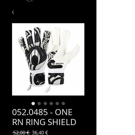
052.0485 - ONE
RN RING SHIELD
Prix
Prix
 52,00 € 
36,40 €