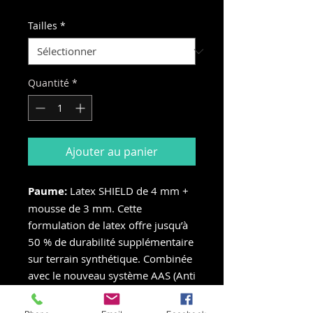
original
promotionnel
Tailles
*
Quantité
*
Ajouter au panier
Paume:
Latex SHIELD de 4 mm +
mousse de 3 mm. Cette
formulation de latex offre jusqu’à
50 % de durabilité supplémentaire
sur terrain synthétique. Combinée
avec le nouveau système AAS (Anti
Abrasion System), conçu pour
protéger la zone la plus exposée