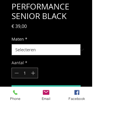
PERFORMANCE
SENIOR BLACK
Prijs
€ 39,00
Maten
*
Aantal
*
In winkelwagen
Phone
Email
Facebook
Thermisch ondershirt met lange
mouwen. Zeer comfortabel en
aansluitend rond het lichaam,
ideaal voor onder je sportkledij te